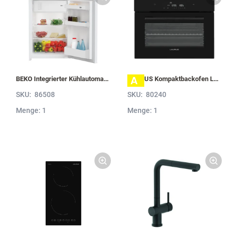
A
BEKO Integrierter Kühlautomat B 1754 N B1754N
LAURUS Kompaktbackofen LKB12BK mit Hydrolyse, Schwarz LKB12BK
SKU:
86508
SKU:
80240
Menge: 1
Menge: 1