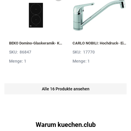
BEKO Domino-Glaskeramik- Kochfeld HDMI32400DT mit Induktion, Sologerät HDMI32400DT
CARLO NOBILI: Hochdruck- Einhebelmischbatterie Blue, Mischbatterie verchromt 17770
SKU:
86847
SKU:
17770
Menge: 1
Menge: 1
Alle 16 Produkte ansehen
Warum kuechen.club