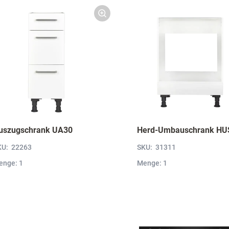
uszugschrank UA30
Herd-Umbauschrank HU
KU:
22263
SKU:
31311
enge: 1
Menge: 1