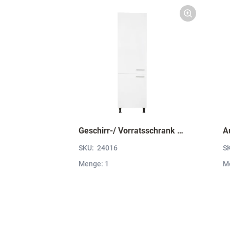
Geschirr-/ Vorratsschrank HDV60-1
A
SKU:
24016
S
Menge: 1
M