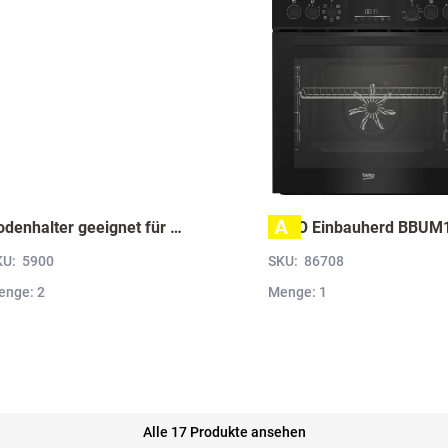
A
Bodenhalter geeignet für Wandborde von 6 bis 52 mm Stärke VBH5
KU:
5900
SKU:
86708
enge: 2
Menge: 1
Alle 17 Produkte ansehen