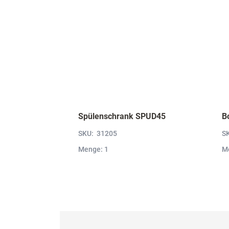
Spülenschrank SPUD45
SKU:
31205
S
Menge: 1
M