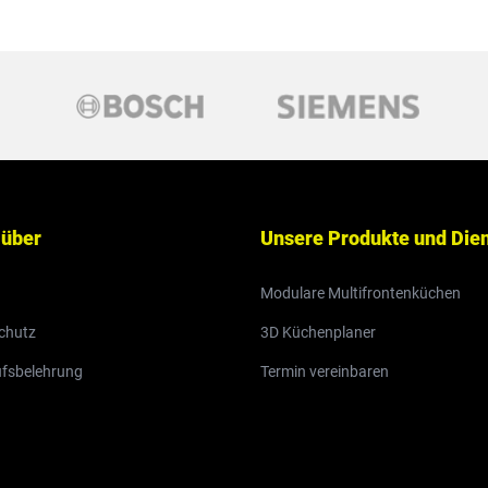
 über
Unsere Produkte und Die
Modulare Multifrontenküchen
chutz
3D Küchenplaner
ufsbelehrung
Termin vereinbaren