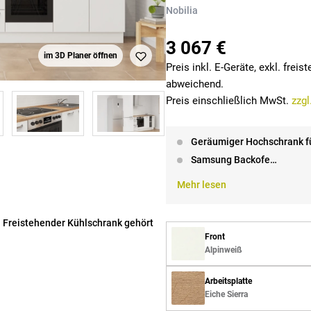
Nobilia
3 067 €
im 3D Planer öffnen
Preis inkl. E-Geräte, exkl. frei
abweichend.
Preis einschließlich MwSt.
zzgl
Geräumiger Hochschrank fü
Samsung Backofe…
Mehr lesen
 Freistehender Kühlschrank gehört
Front
Alpinweiß
Arbeitsplatte
Eiche Sierra