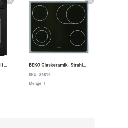
BEKO Einbauherd BBUM113N2B mit Hydrolyse, Schwarz BBUM113N2B
BEKO Glaskeramik- Strahlungskochfeld EH 9641 XHN, herdgebunden EH9641XHN
SKU:
86816
Menge: 1