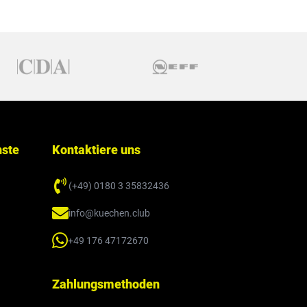
nste
Kontaktiere uns
(+49) 0180 3 35832436
info@kuechen.club
+49 176 47172670
Zahlungsmethoden