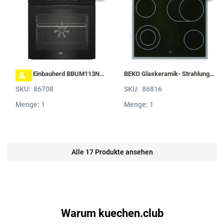
A
BEKO Einbauherd BBUM113N2B mit Hydrolyse, Schwarz BBUM113N2B
BEKO Glaskeramik- Strahlungskochfeld EH 9641 XHN, herdgebunden EH9641XHN
SKU:
86708
SKU:
86816
Menge: 1
Menge: 1
Alle 17 Produkte ansehen
Warum kuechen.club