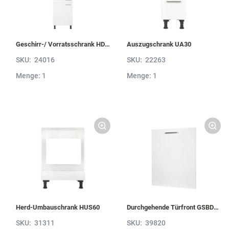
Geschirr-/ Vorratsschrank HDV60-1
Auszugschrank UA30
SKU:
24016
SKU:
22263
Menge: 1
Menge: 1
Herd-Umbauschrank HUS60
Durchgehende Türfront GSBD45-I
SKU:
31311
SKU:
39820