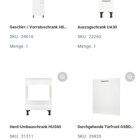
Geschirr-/ Vorratsschrank HDV60-1
Auszugschrank UA30
SKU:
24016
SKU:
22263
Menge: 1
Menge: 1
Herd-Umbauschrank HUS60
Durchgehende Türfront GSBD45-I
SKU:
31311
SKU:
39820