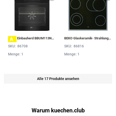
A
BEKO Einbauherd BBUM113N2B mit Hydrolyse, Schwarz BBUM113N2B
BEKO Glaskeramik- Strahlungskochfeld EH 9641 XHN, herdgebunden EH9641XHN
SKU:
86708
SKU:
86816
Menge: 1
Menge: 1
Alle 17 Produkte ansehen
Warum kuechen.club