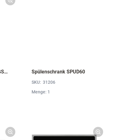
Durchgehende Türfront GSBD60-I
Spülenschrank SPUD60
SKU:
31206
Menge: 1