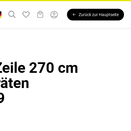
Zurück zur Hauptseite
eile 270 cm
räten
9