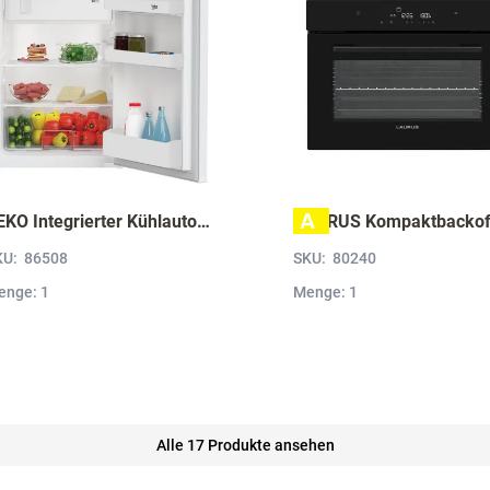
A
BEKO Integrierter Kühlautomat B 1754 N B1754N
KU:
86508
SKU:
80240
enge: 1
Menge: 1
Alle 17 Produkte ansehen