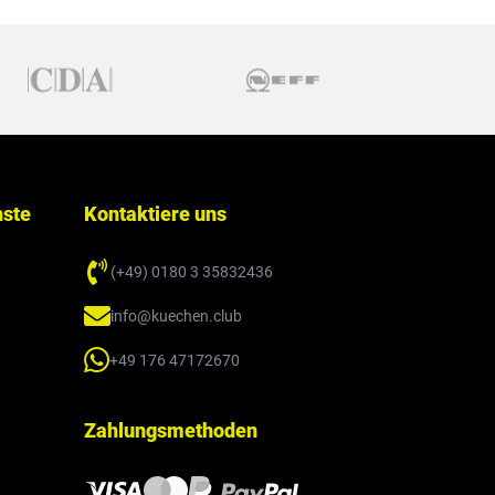
nste
Kontaktiere uns
(+49) 0180 3 35832436
info@kuechen.club
+49 176 47172670
Zahlungsmethoden