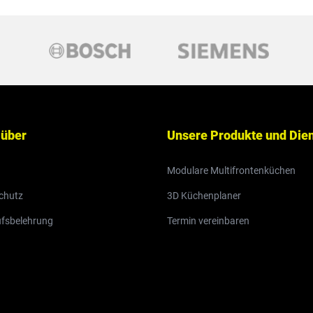
 über
Unsere Produkte und Die
Modulare Multifrontenküchen
chutz
3D Küchenplaner
ufsbelehrung
Termin vereinbaren