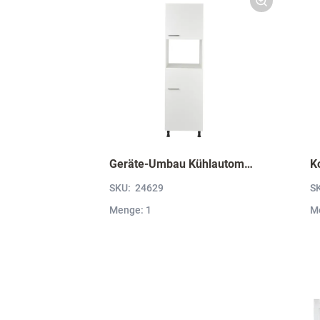
Geräte-Umbau Kühlautomat und Mikrowelle / Dampfgarer / Kompaktgerät G88MDK-1
K
SKU:
24629
S
Menge: 1
M