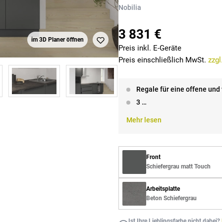
Nobilia
3 831 €
im 3D Planer öffnen
Preis inkl. E-Geräte
Preis einschließlich MwSt.
zzgl
Regale für eine offene und
3 …
Mehr lesen
Front
Schiefergrau matt Touch
Arbeitsplatte
Beton Schiefergrau
Ist Ihre Lieblingsfarbe nicht dabei?