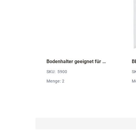
Bodenhalter geeignet für Wandborde von 6 bis 52 mm Stärke VBH5
SKU:
5900
S
Menge: 2
M