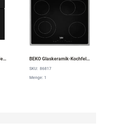
LAURUS Kompaktbackofen LKB12BK mit Hydrolyse, Schwarz LKB12BK
BEKO Glaskeramik-Kochfeld EB9741 XHL, Sologerät Edelstahlrahmen EB9741XHL
SKU:
86817
Menge: 1