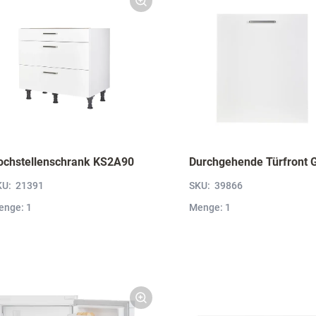
ochstellenschrank KS2A90
KU:
21391
SKU:
39866
enge: 1
Menge: 1