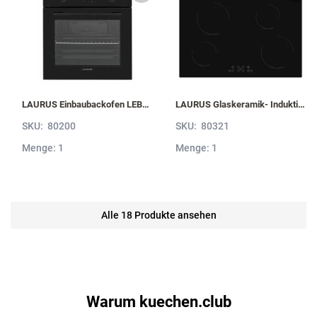
LAURUS Einbaubackofen LEB10BK mit Hydrolyse LEB10BK
LAURUS Glaskeramik- Induktionskochfeld LIA780, autark LIA780
SKU:
80200
SKU:
80321
Menge: 1
Menge: 1
Alle 18 Produkte ansehen
Warum kuechen.club