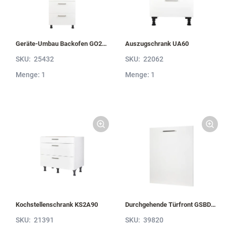
Geräte-Umbau Backofen GO2S2A
Auszugschrank UA60
SKU:
25432
SKU:
22062
Menge: 1
Menge: 1
Kochstellenschrank KS2A90
Durchgehende Türfront GSBD45-I
SKU:
21391
SKU:
39820