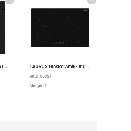
LAURUS Einbaubackofen LEB10BK mit Hydrolyse LEB10BK
LAURUS Glaskeramik- Induktionskochfeld LIA780, autark LIA780
SKU:
80321
Menge: 1