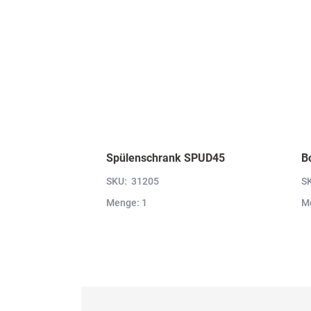
Spülenschrank SPUD45
SKU:
31205
S
Menge: 1
M