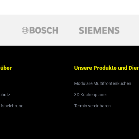
 über
Unsere Produkte und Die
Modulare Multifrontenküchen
chutz
3D Küchenplaner
ufsbelehrung
Termin vereinbaren