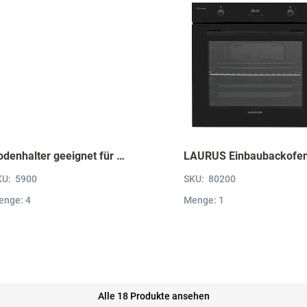
Bodenhalter geeignet für Wandborde von 6 bis 52 mm Stärke VBH5
KU:
5900
SKU:
80200
enge: 4
Menge: 1
Alle 18 Produkte ansehen