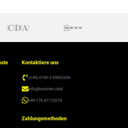
nste
Kontaktiere uns
(+49) 0180 3 35832436
info@kuechen.club
+49 176 47172670
Zahlungsmethoden