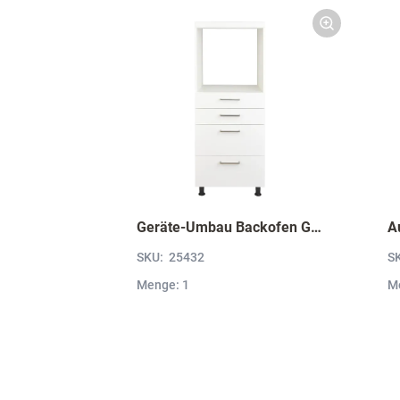
Geräte-Umbau Backofen GO2S2A
A
SKU:
25432
S
Menge: 1
M