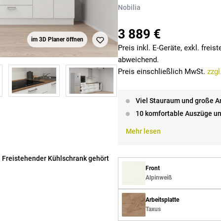
Nobilia
3 889 €
im 3D Planer öffnen
Preis inkl. E-Geräte, exkl. frei
abweichend.
Preis einschließlich MwSt.
zzgl
Viel Stauraum und große Ar
10 komfortable Auszüge un
Mehr lesen
 Freistehender Kühlschrank gehört
Front
Alpinweiß
Arbeitsplatte
Taxus