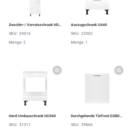
Geschirr-/ Vorratsschrank HDV60-1
Auszugschrank UA60
SKU:
24016
SKU:
22062
Menge: 2
Menge: 1
Herd-Umbauschrank HUS60
Durchgehende Türfront GSBD60-I
SKU:
31311
SKU:
39866