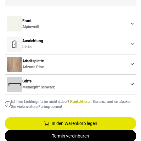
Front
Alpinweiß
Ausrichtung
Links
Arbeitsplatte
Arizona Pine
Griffe
Metallgriff Schwarz
Ist Ihre Lieblingsfarbe nicht dabei?
Kontaktieren
Sie uns, und entdecken
Sie viele weitere Farboptionen!
In den Warenkorb legen
Termin vereinbaren