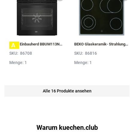
A
BEKO Einbauherd BBUM113N2B mit Hydrolyse, Schwarz BBUM113N2B
BEKO Glaskeramik- Strahlungskochfeld EH 9641 XHN, herdgebunden EH9641XHN
SKU:
86708
SKU:
86816
Menge: 1
Menge: 1
Alle 16 Produkte ansehen
Warum kuechen.club