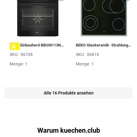
A
BEKO Einbauherd BBUM113N2B mit Hydrolyse, Schwarz BBUM113N2B
BEKO Glaskeramik- Strahlungskochfeld EH 9641 XHN, herdgebunden EH9641XHN
SKU:
86708
SKU:
86816
Menge: 1
Menge: 1
Alle 16 Produkte ansehen
Warum kuechen.club