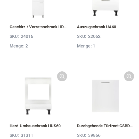
Geschirr-/ Vorratsschrank HDV60-1
Auszugschrank UA60
SKU:
24016
SKU:
22062
Menge: 2
Menge: 1
Herd-Umbauschrank HUS60
Durchgehende Türfront GSBD60-I
SKU:
31311
SKU:
39866